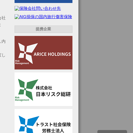
会社
ま
提携企業
し内
宜し