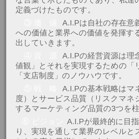
定義づけたものです。
③ 価 値
A.I.Pは自社の存在
への価値と業界への価値を発揮す
出していきます。
④ 資 源
A.I.Pの経営資源は
値観」とそれを実現するための「
「支店制度」のノウハウです。
⑤ 戦 略
A.I.Pの基本戦略は
度）とサービス品質（リスクマネ
するマーケティング品質の3つを
⑥ ビジョン
A.I.Pが最終的に
り、実現を通して業界のレベルと