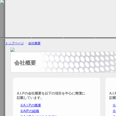
トップページ
->
会社概要
会社概要
会社概要
A.
A.I.Pの会社概要を以下の項目を中心に簡潔に
A.
記載しています。
記載
①A.I.Pの概要
①
②AIPの組織
②