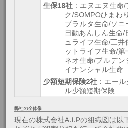
生保18社
：エヌエヌ生命/
ク/SOMPOひまわ
ブラルタ生命/ソニ
日動あんしん生命/日
ュライフ生命/三井
ットライフ生命/第
ネオ生命/プルデン
イナンシャル生命
少額短期保険2社
：エール
ル少額短期保険
弊社の全体像
現在の株式会社A.I.Pの組織図は