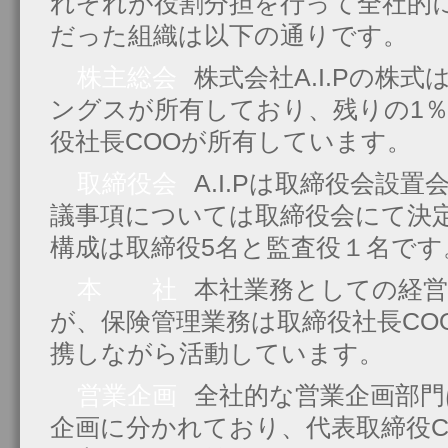
れぞれが役割分担を行って全社的
だった組織は以下の通りです。
株主総会
株式会社A.I.Pの株式
ングスが所有しており、残りの1％
役社長COOが所有しています。
取締役会
A.I.Pは取締役会設
議事項については取締役会にて決
構成は取締役5名と監査役１名です
本 社
本社業務としての経営
が、保険管理業務は取締役社長CO
携しながら活動しています。
営業企画
全社的な営業企画部門
企画に分かれており、代表取締役C