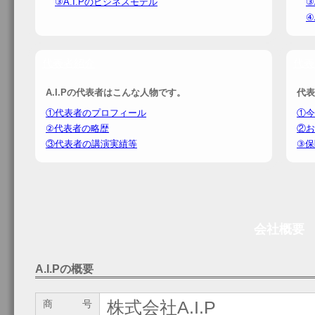
③A.I.Pのビジネスモデル
③
④
代表者紹介
代表
A.I.Pの代表者はこんな人物です。
代表
①代表者のプロフィール
①今
②代表者の略歴
②お
③代表者の講演実績等
③保
会社概要
A.I.Pの概要
株式会社A.I.P
商 号