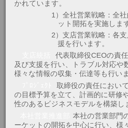
かれています。
1）全社営業戦略：全
ット開拓を実施しま
2）支店営業戦略：各
援を行います。
支店統括
代表取締役CEOの責
及び支援を行い、トラブル対応や
様々な情報の収集・伝達等も行い
ﾌﾟﾛｼﾞｪｸﾄ
取締役の責任におい
の目標予算を立て、計画的に研修
性のあるビジネスモデルを構築し
本社営業推進部
本社の営業部門
ーケットの開拓を中心に行い、様