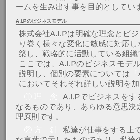
ームを生み出す事を目的としてい
A.I.Pのビジネスモデル
株式会社A.I.Pは明確な理念と
り巻く様々な変化に敏感に対応し
築し、戦略的に活動している組織
ここでは、A.I.Pのビジネスモ
説明し、個別の要素については「A
においてそれぞれ詳しい説明を加
① 理 念
A.I.Pでビジネス
なるものであり、あらゆる意思決
理原則です。
② 方 針
私達が仕事をする上
な言葉で示したものであり、私達