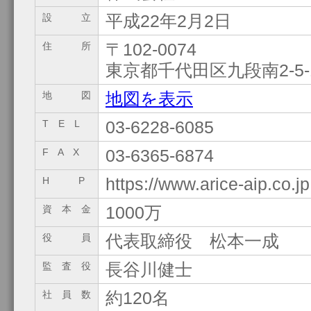
平成22年2月2日
設 立
〒102-0074
住 所
東京都千代田区九段南2-5-1 T
地図を表示
地 図
03-6228-6085
T E L
03-6365-6874
F A X
https://www.arice-aip.co.jp
H P
1000万
資 本 金
代表取締役 松本一成 
役 員
長谷川健士
監 査 役
約120名
社 員 数