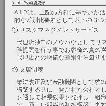
3．A.I.Pの経営資源
A.I.Pは、上記の方針に基づい
的な差別化要素として以下の３つ
① リスクマネジメントサービス
代理店独自のノウハウとしてリ
険提案を行う事でお客様の真の
代理店との明確な差別化を図り
② 支店制度
業法改正及び金融機関として求
構築する共に、開かれた会社と
を通して相乗効果を発揮し、組
で、新しい組織体制を構築しま